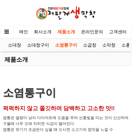
메인
회사소개
제품소개
온라인문의
고객센터
이
소대창
소대창구이
소염통구이
소곱창
소막창
소홍
제품소개
소염통구이
퍽퍽하지 않고 쫄깃하며 담백하고 고소한 맛!!
염통은 열량이 낮아 다이어트에 도움을 주며 선홍빛을 띠는 것이 신선하며
구울때 너무 오래 익히면 식감이 떨어진다.
염통은 핏기가 조금돈다 싶을 때 드시면 소고기의 참맛을 느낄 수