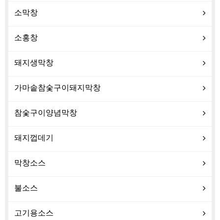
소막창
소홍창
돼지생막창
가마솥참숯구이돼지막창
참숯구이양념막창
돼지껍데기
막창소스
불소스
고기용소스